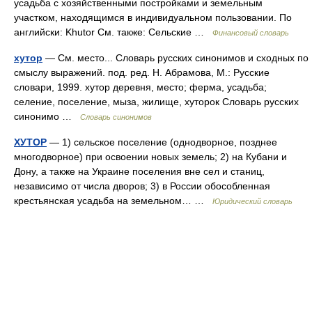
усадьба с хозяйственными постройками и земельным
участком, находящимся в индивидуальном пользовании. По
английски: Khutor См. также: Сельские …
Финансовый словарь
хутор
— См. место... Словарь русских синонимов и сходных по
смыслу выражений. под. ред. Н. Абрамова, М.: Русские
словари, 1999. хутор деревня, место; ферма, усадьба;
селение, поселение, мыза, жилище, хуторок Словарь русских
синонимо …
Словарь синонимов
ХУТОР
— 1) сельское поселение (однодворное, позднее
многодворное) при освоении новых земель; 2) на Кубани и
Дону, а также на Украине поселения вне сел и станиц,
независимо от числа дворов; 3) в России обособленная
крестьянская усадьба на земельном… …
Юридический словарь