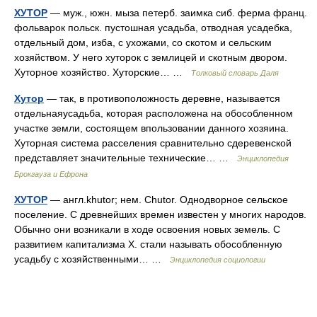
ХУТОР
— муж., южн. мыза петерб. заимка сиб. ферма франц.
фольварок польск. пустошная усадьба, отводная усадебка,
отдельный дом, изба, с ухожами, со скотом и сельским
хозяйством. У него хуторок с землицей и скотным двором.
Хуторное хозяйство. Хуторские… …
Толковый словарь Даля
Хутор
— так, в противоположность деревне, называется
отдельнаяусадьба, которая расположена на обособленном
участке земли, состоящем впользовании данного хозяина.
Хуторная система расселения сравнительно сдеревенской
представляет значительные технические… …
Энциклопедия
Брокгауза и Ефрона
ХУТОР
— англ.khutor; нем. Chutor. Однодворное сельское
поселение. С древнейших времен известен у многих народов.
Обычно они возникали в ходе освоения новых земель. С
развитием капитализма X. стали называть обособленную
усадьбу с хозяйственными… …
Энциклопедия социологии