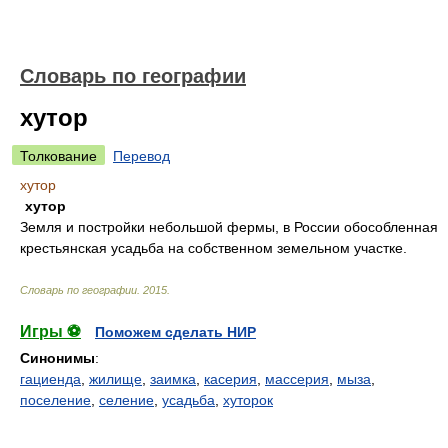
Словарь по географии
хутор
Толкование
Перевод
хутор
хутор
Земля и постройки небольшой фермы, в России обособленная
крестьянская усадьба на собственном земельном участке.
Словарь по географии
.
2015
.
Игры ⚽
Поможем сделать НИР
Синонимы
:
гациенда
,
жилище
,
заимка
,
касерия
,
массерия
,
мыза
,
поселение
,
селение
,
усадьба
,
хуторок