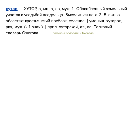
хутор
— ХУТОР, а, мн. а, ов, муж. 1. Обособленный земельный
участок с усадьбой владельца. Выселиться на х. 2. В южных
областях: крестьянский посёлок, селение. | уменьш. хуторок,
рка, муж. (к 1 знач.). | прил. хуторской, ая, ое. Толковый
словарь Ожегова.… …
Толковый словарь Ожегова